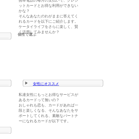
携帯電話の毎月の支払いで、クレジ
ットカードとお得な利用ができない
かな？
そんなあなたのわがままに答えてく
れるカードを以下にご紹介します。
ケータイライフをさらに楽しく、賢
く活用してみませんか？
個性で選ぶ
女性にオススメ
私達女性にもっとお得なサービスが
あるカードって無いの？
おしゃれも恋も、カードがあれば一
段と楽しくなる、そんなあなたをサ
ポートしてくれる、素敵なパートナ
ーになれるカードが以下です。