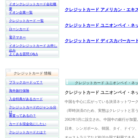
イオンクレジットカード会社概
要
クレジットカード アメリカン・エキ
イオン企業一覧
クレジットカード 一覧
クレジットカード ユニオンペイ・ネ
ローンカード
電子マネー
クレジットカード ディスカバーカー
イオンクレジットカード お申し
込み
よくある質問 Q&A
クレジットカード 情報
ブラックカードって？
クレジットカード ユニオンペイ・ネ
海外旅行保険
クレジットカード ユニオンペイ・ネ
入会特典があるカード
中国を中心に広がっている決済ネットワー
クレジットカードのジャンル分
（即時決済のため、実態はクレジットと言
け
審査ってあるの？
2002年3月に設立され、中国中の銀行が加
カードを現金化にしたい
日本、シンガポール、韓国、タイ、ドイツ
クレジットカードとは？
オーストラリアなど約20カ国で利用できる