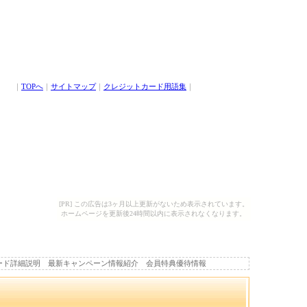
｜
TOPへ
｜
サイトマップ
｜
クレジットカード用語集
｜
[PR] この広告は3ヶ月以上更新がないため表示されています。
ホームページを更新後24時間以内に表示されなくなります。
ード詳細説明 最新キャンペーン情報紹介 会員特典優待情報