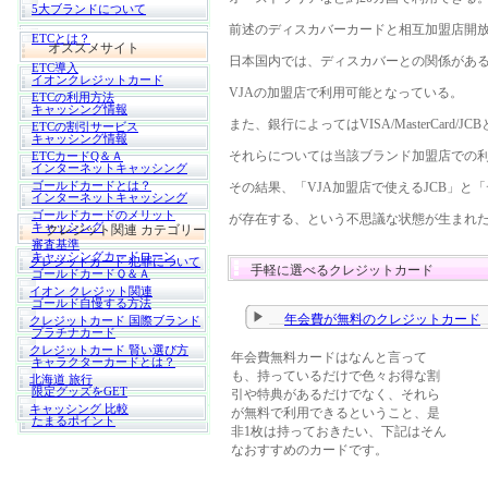
5大ブランドについて
前述のディスカバーカードと相互加盟店開
ETCとは？
オススメサイト
日本国内では、ディスカバーとの関係がある
ETC導入
イオンクレジットカード
VJAの加盟店で利用可能となっている。
ETCの利用方法
キャッシング情報
また、銀行によってはVISA/MasterCar
ETCの割引サービス
キャッシング情報
それらについては当該ブランド加盟店での
ETCカードQ＆Ａ
インターネットキャッシング
ゴールドカードとは？
その結果、「VJA加盟店で使えるJCB」と「デ
インターネットキャッシング
ゴールドカードのメリット
が存在する、という不思議な状態が生まれ
キャッシング
クレジット関連 カテゴリー
審査基準
キャッシングカードローン
クレジットカード 犯罪について
手軽に選べるクレジットカード
ゴールドカードＱ＆Ａ
イオン クレジット関連
ゴールド自慢する方法
年会費が無料のクレジットカード
クレジットカード 国際ブランド
プラチナカード
クレジットカード 賢い選び方
年会費無料カードはなんと言って
キャラクターカードとは？
も、持っているだけで色々お得な割
北海道 旅行
限定グッズをGET
引や特典があるだけでなく、それら
キャッシング 比較
が無料で利用できるということ、是
たまるポイント
非1枚は持っておきたい、下記はそん
なおすすめのカードです。