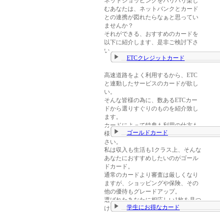
ネットショッピングをバリバリ楽し
むあなたは、ネットバンクとカード
との連携が図れたらなぁと思ってい
ませんか？
それができる、おすすめのカードを
以下に紹介します、是非ご検討下さ
い。
ETCクレジットカード
高速道路をよく利用するから、ETC
と連動したサービスのカードが欲し
い。
そんな皆様の為に、数あるETCカー
ドから選りすぐりのものを紹介致し
ます。
カードによって特典も利用の仕方も
ゴールドカード
様々、あなたのベストを見つけて下
さい。
私は収入も生活も1クラス上、そんな
あなたにおすすめしたいのがゴール
ドカード。
通常のカードより審査は厳しくなり
ますが、ショッピングや保険、その
他の優待もグレードアップ。
選ばれたあなたに相応しい1枚を見つ
学生にお得なカード
けて下さい。