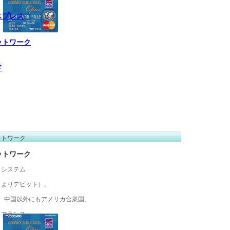
スプレス
ットワーク
ド
ットワーク
ットワーク
クシステム
うよりデビット）。
盟。中国以外にもアメリカ合衆国、
、フランス、
。