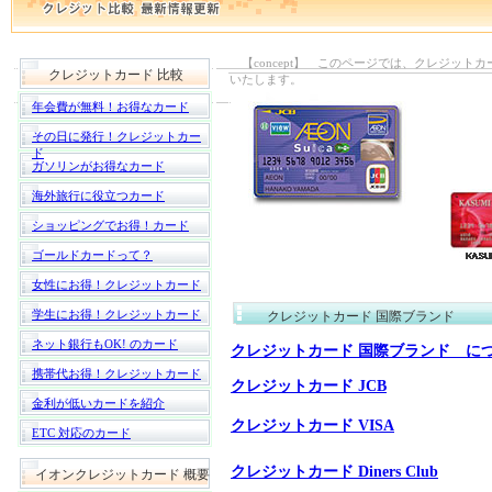
【concept】 このページでは、クレジット
クレジットカード 比較
いたします。
年会費が無料！お得なカード
その日に発行！クレジットカー
ド
ガソリンがお得なカード
海外旅行に役立つカード
ショッピングでお得！カード
ゴールドカードって？
女性にお得！クレジットカード
学生にお得！クレジットカード
クレジットカード 国際ブランド
ネット銀行もOK! のカード
クレジットカード 国際ブランド に
携帯代お得！クレジットカード
クレジットカード JCB
金利が低いカードを紹介
クレジットカード VISA
ETC 対応のカード
クレジットカード Diners Club
イオンクレジットカード 概要